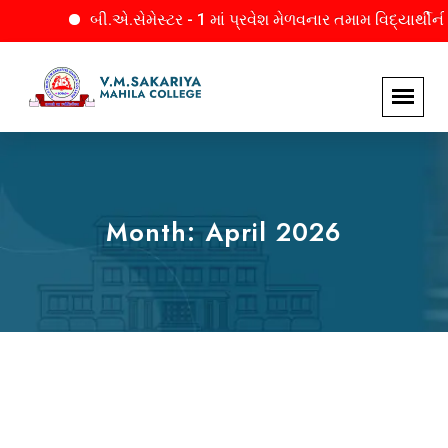
બી.એ.સેમેસ્ટર - 1 માં પ્રવેશ મેળવનાર તમામ વિદ્યાર્થીનીઓ
Month:
April 2026