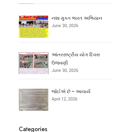
નશા મુકત ભારત અભિયાન
June 30, 2026
આંતરરાષ્ટ્રીય યોગ દિવસ
ઉજવણી
June 30, 2026
જોઈએ છે – આચાર્ય
April 12, 2026
Categories