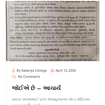
By Sakariya College
April 12, 2026
No Comments
જોઈએ છે – આચાર્ય
સરદાર વલ્લભભાઈ પટેલ એજ્યુકેશનલ એન્ડ ચેરિટેબલ