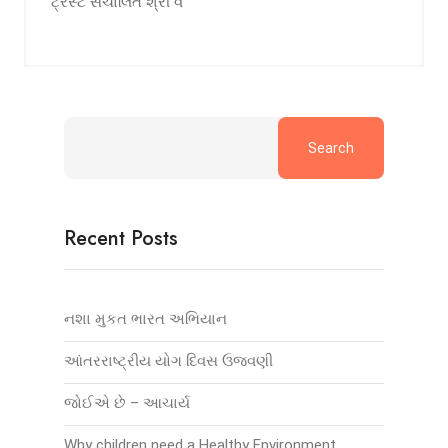
ટ્રસ્ટ સંચાલિત શ્રી વ
Search
Recent Posts
નશા મુકત ભારત અભિયાન
આંતરરાષ્ટ્રીય યોગ દિવસ ઉજવણી
જોઈએ છે – આચાર્ય
Why children need a Healthy Environment