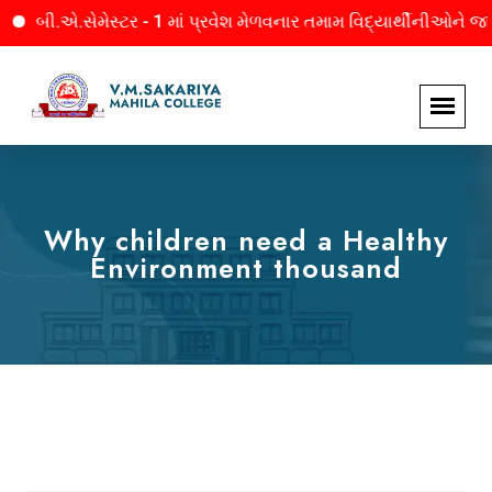
એ.સેમેસ્ટર - 1 માં પ્રવેશ મેળવનાર તમામ વિદ્યાર્થીનીઓને જાણ. માહિત
Why children need a Healthy
Environment thousand