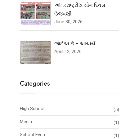
આંતરરાષ્ટ્રીય યોગ દિવસ
ઉજવણી
June 30, 2026
જોઈએ છે – આચાર્ય
April 12, 2026
Categories
High School
(5)
Media
(1)
School Event
(1)