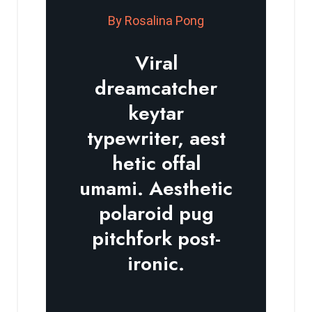
By Rosalina Pong
Viral
dreamcatcher
keytar
typewriter, aest
hetic offal
umami. Aesthetic
polaroid pug
pitchfork post-
ironic.