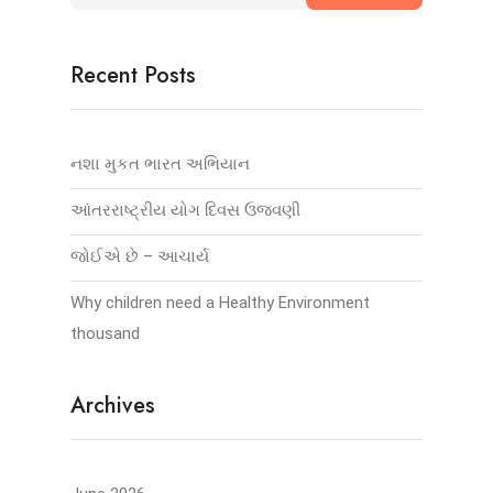
Recent Posts
નશા મુકત ભારત અભિયાન
આંતરરાષ્ટ્રીય યોગ દિવસ ઉજવણી
જોઈએ છે – આચાર્ય
Why children need a Healthy Environment
thousand
Archives